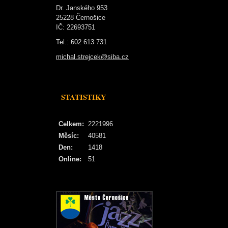
Dr. Janského 953
25228 Černošice
IČ: 22693751
Tel.: 602 613 731
michal.strejcek@siba.cz
STATISTIKY
Celkem:
2221996
Měsíc:
40581
Den:
1418
Online:
51