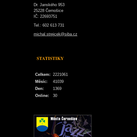
Dr. Janského 953
25228 Černošice
IČ: 22693751
Tel.: 602 613 731
michal.strejcek@siba.cz
STATISTIKY
Celkem:
2221061
Měsíc:
41039
Den:
1369
Online:
30