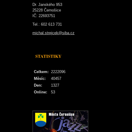
Dr. Janského 953
25228 Černošice
IČ: 22693751
Tel.: 602 613 731
michal.strejcek@siba.cz
STATISTIKY
Celkem:
2222096
Měsíc:
40457
Den:
1327
Online:
53