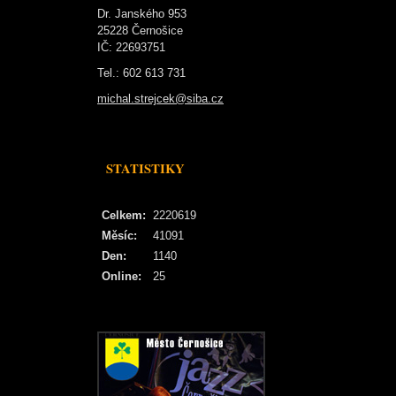
Dr. Janského 953
25228 Černošice
IČ: 22693751
Tel.: 602 613 731
michal.strejcek@siba.cz
STATISTIKY
Celkem:
2220619
Měsíc:
41091
Den:
1140
Online:
25