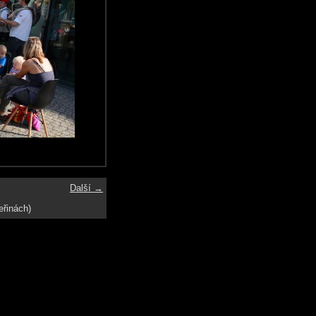
Další →
eřinách)