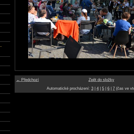
-
← Předchozí
Zpět do složky
Automatické procházení:
3
|
4
|
5
|
6
|
7
(čas ve vt