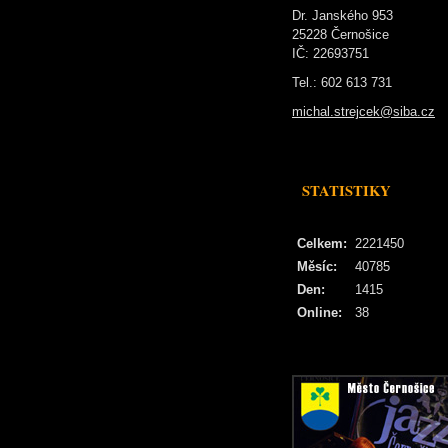
Dr. Janského 953
25228 Černošice
IČ: 22693751
Tel.: 602 613 731
michal.strejcek@siba.cz
STATISTIKY
Celkem:
2221450
Měsíc:
40785
Den:
1415
Online:
38