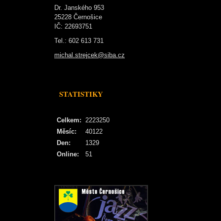
Dr. Janského 953
25228 Černošice
IČ: 22693751
Tel.: 602 613 731
michal.strejcek@siba.cz
STATISTIKY
Celkem:
2223250
Měsíc:
40122
Den:
1329
Online:
51