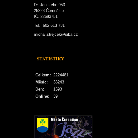
Dr. Janského 953
25228 Černošice
IČ: 22693751
Tel.: 602 613 731
michal.strejcek@siba.cz
STATISTIKY
Celkem:
2224481
Měsíc:
38243
Den:
1593
Online:
39