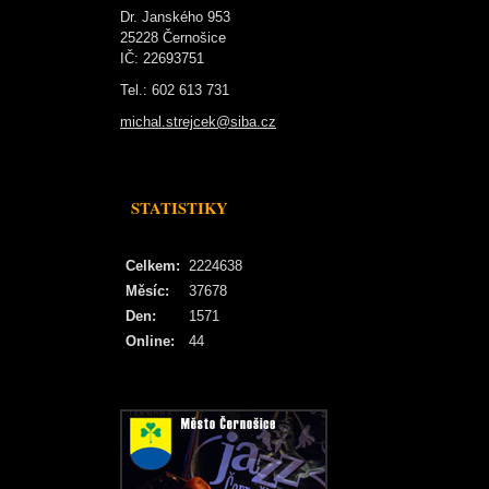
Dr. Janského 953
25228 Černošice
IČ: 22693751
Tel.: 602 613 731
michal.strejcek@siba.cz
STATISTIKY
Celkem:
2224638
Měsíc:
37678
Den:
1571
Online:
44