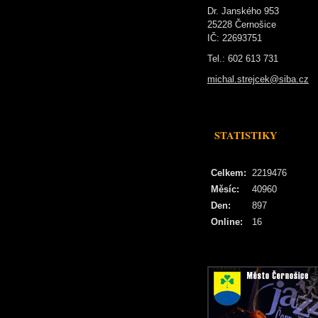
Dr. Janského 953
25228 Černošice
IČ: 22693751
Tel.: 602 613 731
michal.strejcek@siba.cz
STATISTIKY
Celkem:
2219476
Měsíc:
40960
Den:
897
Online:
16