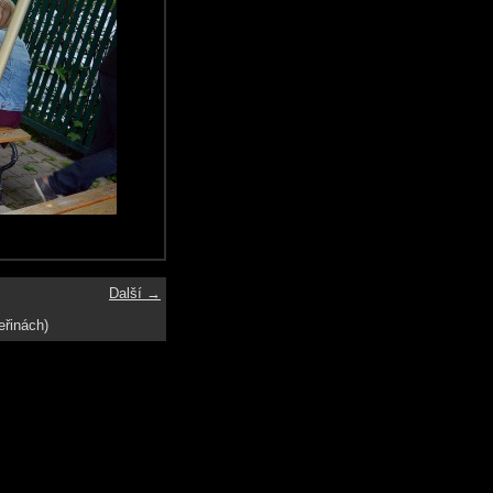
Další →
eřinách)