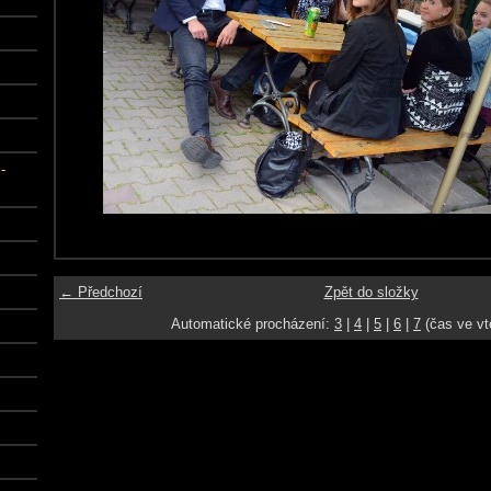
-
← Předchozí
Zpět do složky
Automatické procházení:
3
|
4
|
5
|
6
|
7
(čas ve vt