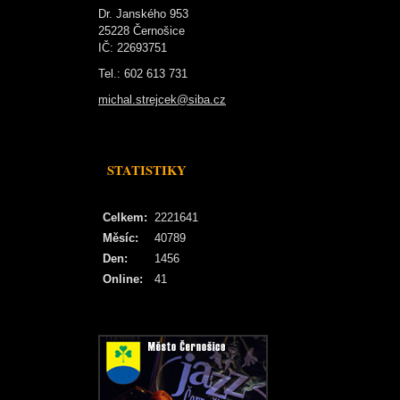
Dr. Janského 953
25228 Černošice
IČ: 22693751
Tel.: 602 613 731
michal.strejcek@siba.cz
STATISTIKY
Celkem:
2221641
Měsíc:
40789
Den:
1456
Online:
41