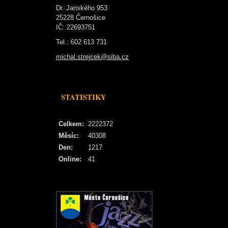
Dr. Janského 953
25228 Černošice
IČ: 22693751
Tel.: 602 613 731
michal.strejcek@siba.cz
STATISTIKY
Celkem:
2222372
Měsíc:
40308
Den:
1217
Online:
41