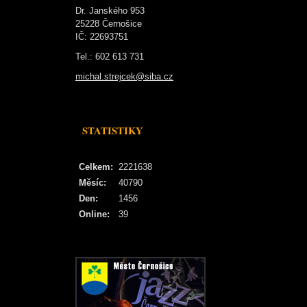
Dr. Janského 953
25228 Černošice
IČ: 22693751
Tel.: 602 613 731
michal.strejcek@siba.cz
STATISTIKY
Celkem:
2221638
Měsíc:
40790
Den:
1456
Online:
39