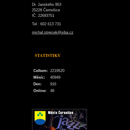
Dr. Janského 953
25228 Černošice
IČ: 22693751
Tel.: 602 613 731
michal.strejcek@siba.cz
STATISTIKY
Celkem:
2219520
Měsíc:
40949
Den:
916
Online:
48