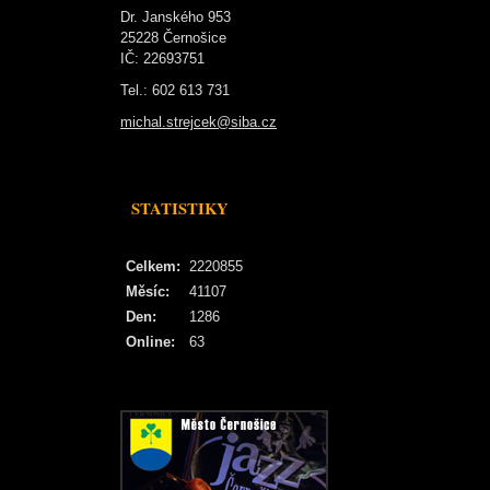
Dr. Janského 953
25228 Černošice
IČ: 22693751
Tel.: 602 613 731
michal.strejcek@siba.cz
STATISTIKY
Celkem:
2220855
Měsíc:
41107
Den:
1286
Online:
63