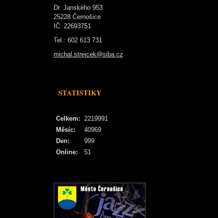
Dr. Janského 953
25228 Černošice
IČ: 22693751
Tel.: 602 613 731
michal.strejcek@siba.cz
STATISTIKY
Celkem:
2219991
Měsíc:
40969
Den:
999
Online:
51