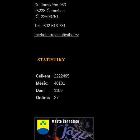
Dr. Janského 953
25228 Černošice
IČ: 22693751
Tel.: 602 613 731
michal.strejcek@siba.cz
STATISTIKY
Celkem:
2222495
Měsíc:
40181
Den:
1189
Online:
27