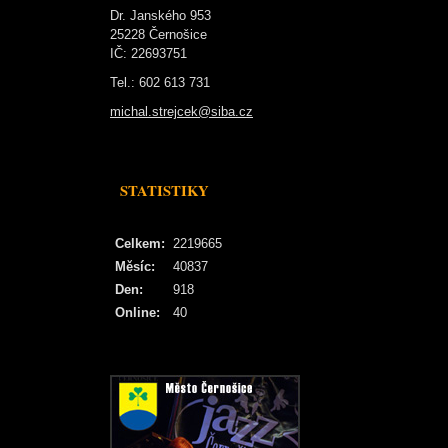
Dr. Janského 953
25228 Černošice
IČ: 22693751
Tel.: 602 613 731
michal.strejcek@siba.cz
STATISTIKY
Celkem:
2219665
Měsíc:
40837
Den:
918
Online:
40