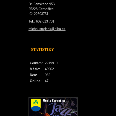
Dr. Janského 953
25228 Černošice
IČ: 22693751
Tel.: 602 613 731
michal.strejcek@siba.cz
STATISTIKY
Celkem:
2219910
Měsíc:
40962
Den:
982
Online:
47