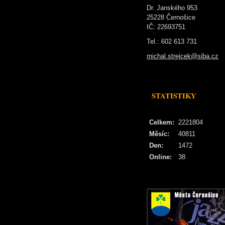
Dr. Janského 953
25228 Černošice
IČ: 22693751
Tel.: 602 613 731
michal.strejcek@siba.cz
STATISTIKY
Celkem:
2221804
Měsíc:
40811
Den:
1472
Online:
38