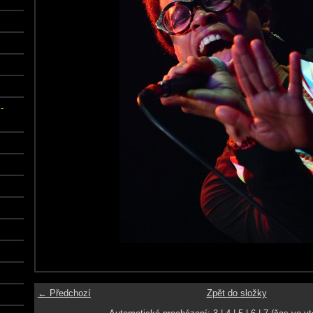
-
← Předchozí
Zpět do složky