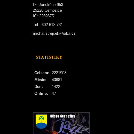
Dr. Janského 953
25228 Černošice
IČ: 22693751
Tel.: 602 613 731
michal.strejcek@siba.cz
STATISTIKY
Celkem:
2221908
Měsíc:
40681
Den:
1422
Online:
47