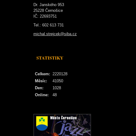
Dr. Janského 953
25228 Černošice
IČ: 22693751
Tel.: 602 613 731
michal.strejcek@siba.cz
STATISTIKY
Celkem:
2220128
Měsíc:
41050
Den:
1028
Online:
48