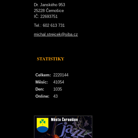
Dr. Janského 953
25228 Černošice
IČ: 22693751
Tel.: 602 613 731
michal.strejcek@siba.cz
STATISTIKY
Celkem:
2220144
Měsíc:
41054
Den:
1035
Online:
43