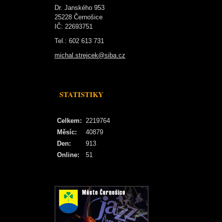
Dr. Janského 953
25228 Černošice
IČ: 22693751
Tel.: 602 613 731
michal.strejcek@siba.cz
STATISTIKY
Celkem:
2219764
Měsíc:
40879
Den:
913
Online:
51