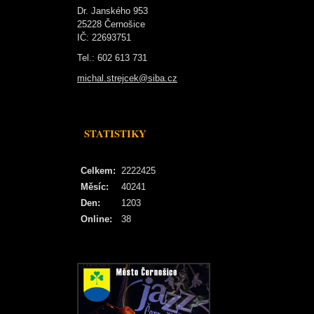
Dr. Janského 953
25228 Černošice
IČ: 22693751
Tel.: 602 613 731
michal.strejcek@siba.cz
STATISTIKY
Celkem:
2222425
Měsíc:
40241
Den:
1203
Online:
38