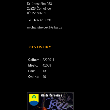
Dr. Janského 953
25228 Černošice
IČ: 22693751
Tel.: 602 613 731
michal.strejcek@siba.cz
STATISTIKY
Celkem:
2220911
Měsíc:
41089
Den:
1310
Online:
40