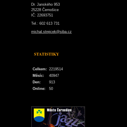
Dr. Janského 953
25228 Černošice
IČ: 22693751
Tel.: 602 613 731
michal.strejcek@siba.cz
STATISTIKY
Celkem:
2219514
Měsíc:
40947
Den:
913
Online:
50