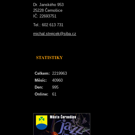
Dr. Janského 953
25228 Černošice
IČ: 22693751
Tel.: 602 613 731
michal.strejcek@siba.cz
STATISTIKY
Celkem:
2219963
Měsíc:
40960
Den:
995
Online:
61