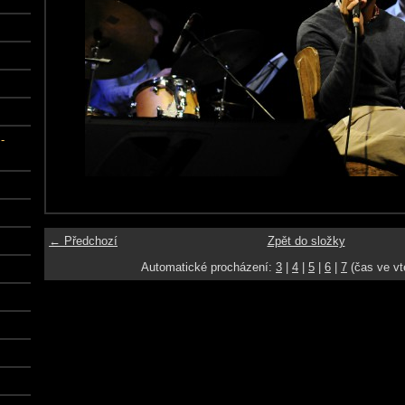
-
← Předchozí
Zpět do složky
Automatické procházení:
3
|
4
|
5
|
6
|
7
(čas ve vt