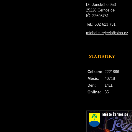
Dr. Janského 953
25228 Černošice
IČ: 22693751
Tel.: 602 613 731
michal.strejcek@siba.cz
STATISTIKY
Celkem:
2221866
Měsíc:
40718
Den:
1411
Online:
35