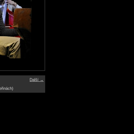
Další →
eřinách)