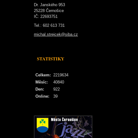
Dr. Janského 953
25228 Černošice
IČ: 22693751
Tel.: 602 613 731
michal.strejcek@siba.cz
STATISTIKY
Celkem:
2219634
Měsíc:
40840
Den:
922
Online:
39