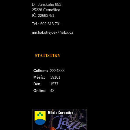
Dr. Janského 953
25228 Černošice
IČ: 22693751
Tel.: 602 613 731
michal.strejcek@siba.cz
STATISTIKY
Celkem:
2224383
Měsíc:
39101
Den:
1577
Online:
43