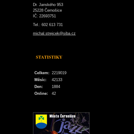
Dr. Janského 953
25228 Černošice
IČ: 22693751
Tel.: 602 613 731
michal.strejcek@siba.cz
STATISTIKY
Celkem:
2219019
Měsíc:
42133
Den:
1884
Online:
42