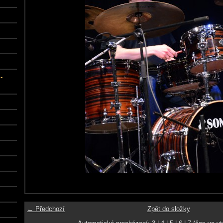
-
← Předchozí
Zpět do složky