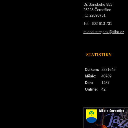
Dr. Janského 953
25228 Černošice
IČ: 22693751
Tel.: 602 613 731
michal.strejcek@siba.cz
STATISTIKY
Celkem:
2221645
Měsíc:
40789
Den:
1457
Online:
42