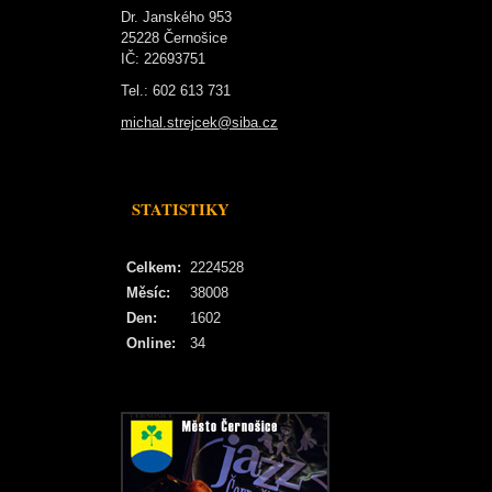
Dr. Janského 953
25228 Černošice
IČ: 22693751
Tel.: 602 613 731
michal.strejcek@siba.cz
STATISTIKY
Celkem:
2224528
Měsíc:
38008
Den:
1602
Online:
34