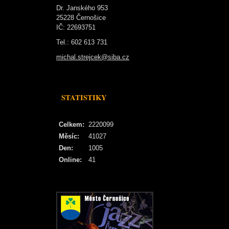
Dr. Janského 953
25228 Černošice
IČ: 22693751
Tel.: 602 613 731
michal.strejcek@siba.cz
STATISTIKY
Celkem:
2220099
Měsíc:
41027
Den:
1005
Online:
41