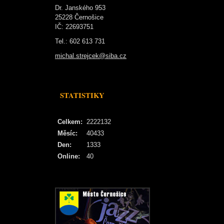
Dr. Janského 953
25228 Černošice
IČ: 22693751
Tel.: 602 613 731
michal.strejcek@siba.cz
STATISTIKY
Celkem:
2222132
Měsíc:
40433
Den:
1333
Online:
40