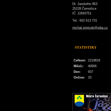
Dr. Janského 953
25228 Černošice
IČ: 22693751
Tel.: 602 613 731
michal.strejcek@siba.cz
STATISTIKY
Celkem:
2219818
Měsíc:
40906
Den:
937
Online:
33