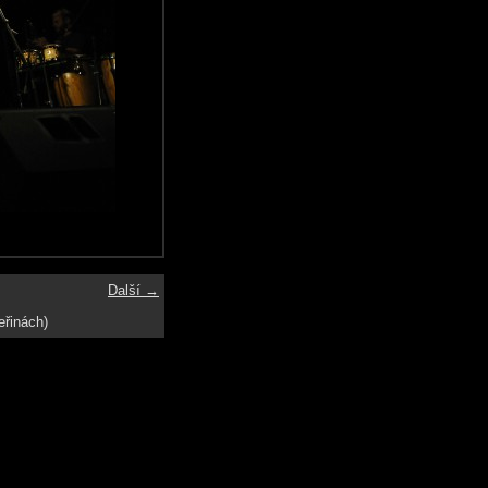
Další →
eřinách)