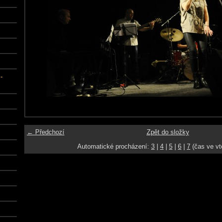
-
← Předchozí
Zpět do složky
Automatické procházení:
3
|
4
|
5
|
6
|
7
(čas ve vt