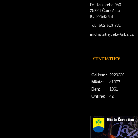
Dr. Janského 953
25228 Černošice
IČ: 22693751
Tel.: 602 613 731
michal.strejcek@siba.cz
STATISTIKY
Celkem:
2220220
Měsíc:
41077
Den:
1061
Online:
42