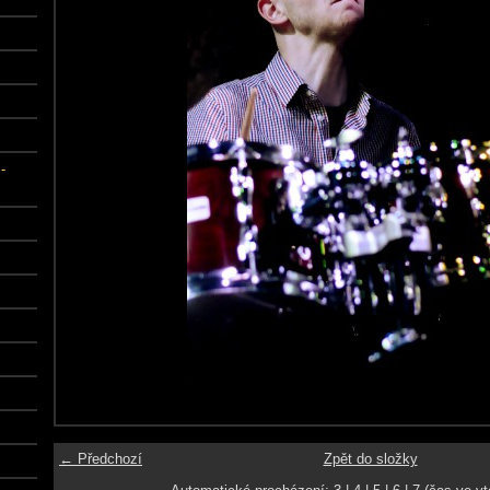
-
← Předchozí
Zpět do složky