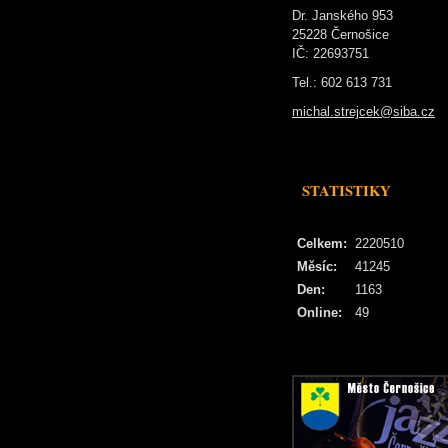
Dr. Janského 953
25228 Černošice
IČ: 22693751
Tel.: 602 613 731
michal.strejcek@siba.cz
STATISTIKY
Celkem:
2220510
Měsíc:
41245
Den:
1163
Online:
49