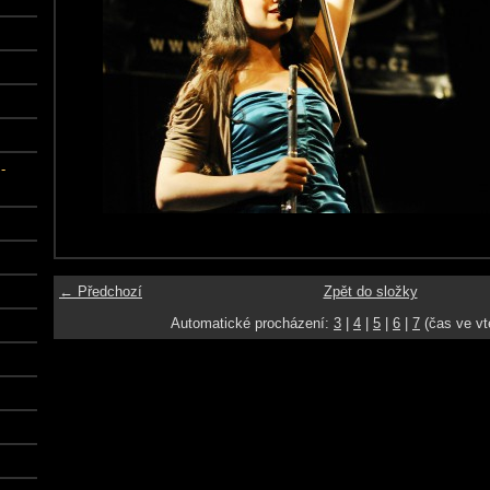
-
← Předchozí
Zpět do složky
Automatické procházení:
3
|
4
|
5
|
6
|
7
(čas ve vt