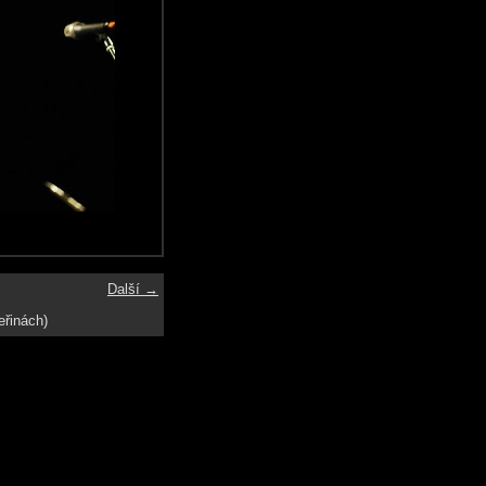
Další →
eřinách)