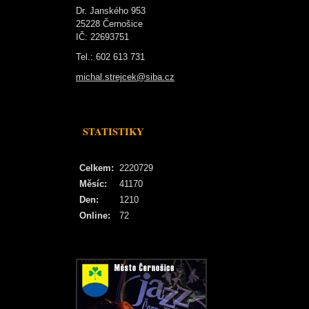
Dr. Janského 953
25228 Černošice
IČ: 22693751
Tel.: 602 613 731
michal.strejcek@siba.cz
STATISTIKY
Celkem:
2220729
Měsíc:
41170
Den:
1210
Online:
72