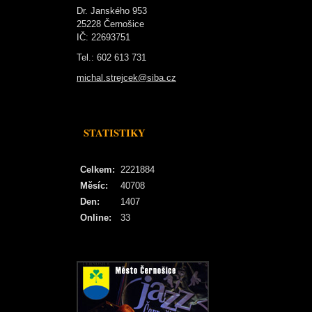
Dr. Janského 953
25228 Černošice
IČ: 22693751
Tel.: 602 613 731
michal.strejcek@siba.cz
STATISTIKY
Celkem:
2221884
Měsíc:
40708
Den:
1407
Online:
33