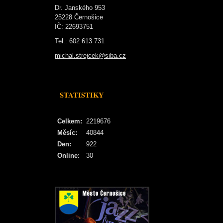
Dr. Janského 953
25228 Černošice
IČ: 22693751
Tel.: 602 613 731
michal.strejcek@siba.cz
STATISTIKY
Celkem:
2219676
Měsíc:
40844
Den:
922
Online:
30