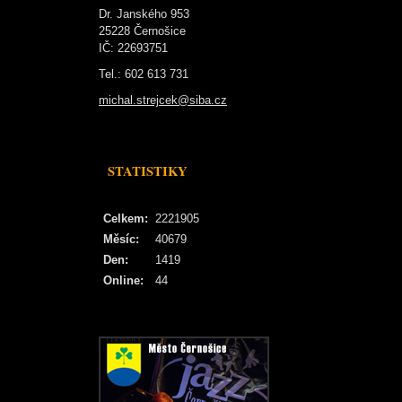
Dr. Janského 953
25228 Černošice
IČ: 22693751
Tel.: 602 613 731
michal.strejcek@siba.cz
STATISTIKY
Celkem:
2221905
Měsíc:
40679
Den:
1419
Online:
44