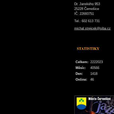
Dr. Janského 953
25228 Černošice
IČ: 22693751
Tel.: 602 613 731
michal.strejcek@siba.cz
STATISTIKY
Celkem:
2222023
Měsíc:
40566
Den:
1418
Online:
46