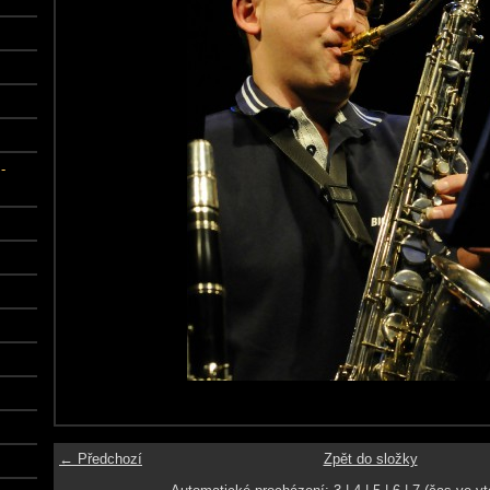
-
← Předchozí
Zpět do složky