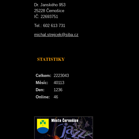
Dr. Janského 953
25228 Černošice
IČ: 22693751
Tel.: 602 613 731
michal.strejcek@siba.cz
STATISTIKY
Celkem:
2223043
Měsíc:
40113
Den:
1236
Online:
46