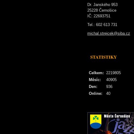
Dr. Janského 953
25228 Černošice
IČ: 22693751
Tel.: 602 613 731
michal.strejcek@siba.cz
STATISTIKY
Celkem:
2219805
Měsíc:
40905
Den:
936
Online:
40