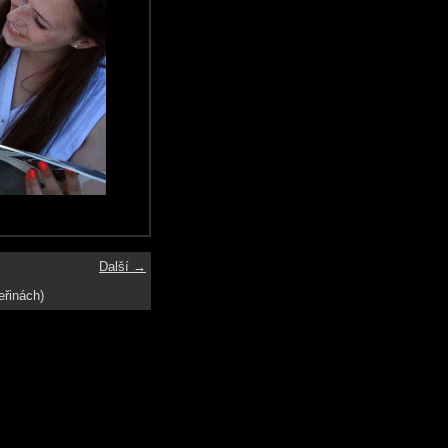
Další →
eřinách)