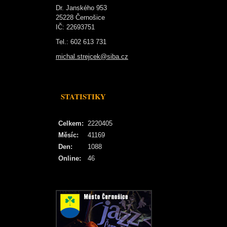
Dr. Janského 953
25228 Černošice
IČ: 22693751
Tel.: 602 613 731
michal.strejcek@siba.cz
STATISTIKY
Celkem:
2220405
Měsíc:
41169
Den:
1088
Online:
46