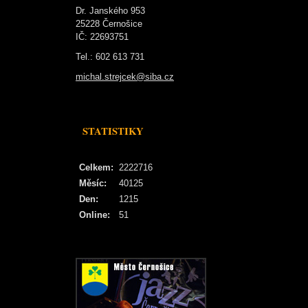
Dr. Janského 953
25228 Černošice
IČ: 22693751
Tel.: 602 613 731
michal.strejcek@siba.cz
STATISTIKY
Celkem:
2222716
Měsíc:
40125
Den:
1215
Online:
51