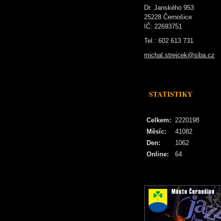
Dr. Janského 953
25228 Černošice
IČ: 22693751
Tel.: 602 613 731
michal.strejcek@siba.cz
STATISTIKY
Celkem:
2220198
Měsíc:
41082
Den:
1062
Online:
64