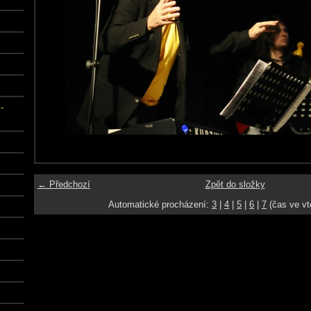
-
← Předchozí
Zpět do složky
Automatické procházení:
3
|
4
|
5
|
6
|
7
(čas ve vt