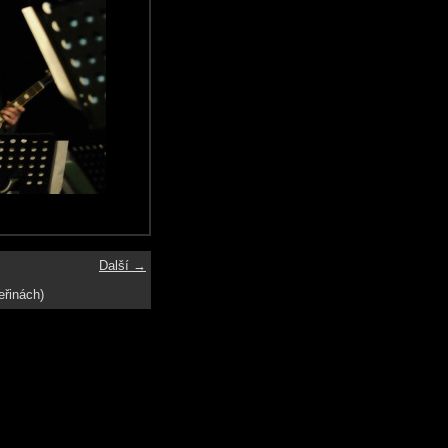
Další →
eřinách)