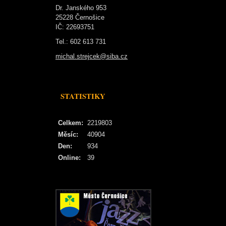
Dr. Janského 953
25228 Černošice
IČ: 22693751
Tel.: 602 613 731
michal.strejcek@siba.cz
STATISTIKY
Celkem:
2219803
Měsíc:
40904
Den:
934
Online:
39