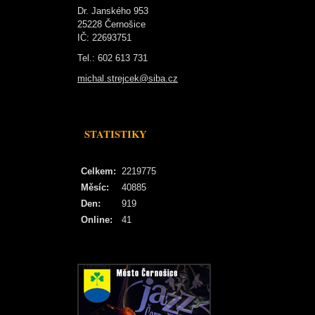
Dr. Janského 953
25228 Černošice
IČ: 22693751
Tel.: 602 613 731
michal.strejcek@siba.cz
STATISTIKY
Celkem:
2219775
Měsíc:
40885
Den:
919
Online:
41